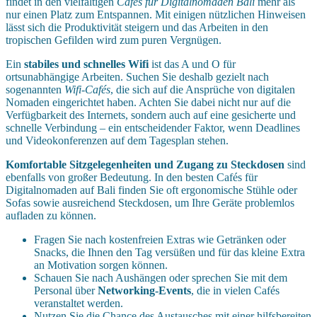
findet in den vielfältigen
Cafés für Digitalnomaden Bali
mehr als
nur einen Platz zum Entspannen. Mit einigen nützlichen Hinweisen
lässt sich die Produktivität steigern und das Arbeiten in den
tropischen Gefilden wird zum puren Vergnügen.
Ein
stabiles und schnelles Wifi
ist das A und O für
ortsunabhängige Arbeiten. Suchen Sie deshalb gezielt nach
sogenannten
Wifi-Cafés
, die sich auf die Ansprüche von digitalen
Nomaden eingerichtet haben. Achten Sie dabei nicht nur auf die
Verfügbarkeit des Internets, sondern auch auf eine gesicherte und
schnelle Verbindung – ein entscheidender Faktor, wenn Deadlines
und Videokonferenzen auf dem Tagesplan stehen.
Komfortable Sitzgelegenheiten und Zugang zu Steckdosen
sind
ebenfalls von großer Bedeutung. In den besten Cafés für
Digitalnomaden auf Bali finden Sie oft ergonomische Stühle oder
Sofas sowie ausreichend Steckdosen, um Ihre Geräte problemlos
aufladen zu können.
Fragen Sie nach kostenfreien Extras wie Getränken oder
Snacks, die Ihnen den Tag versüßen und für das kleine Extra
an Motivation sorgen können.
Schauen Sie nach Aushängen oder sprechen Sie mit dem
Personal über
Networking-Events
, die in vielen Cafés
veranstaltet werden.
Nutzen Sie die Chance des Austausches mit einer hilfsbereiten