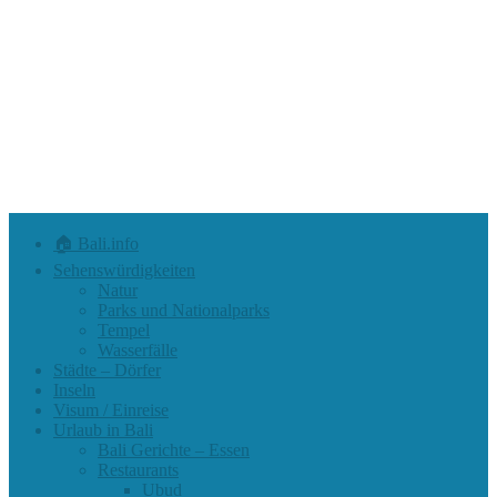
🏠 Bali.info
Sehenswürdigkeiten
Natur
Parks und Nationalparks
Tempel
Wasserfälle
Städte – Dörfer
Inseln
Visum / Einreise
Urlaub in Bali
Bali Gerichte – Essen
Restaurants
Ubud