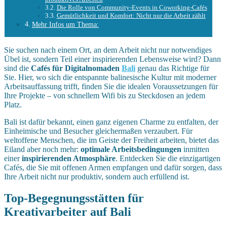
Die Rolle von Community-Events in Coworking-Cafés
Gemütlichkeit und Komfort: Nicht nur die Arbeit zählt
Mehr Infos um Thema:
Sie suchen nach einem Ort, an dem Arbeit nicht nur notwendiges
Übel ist, sondern Teil einer inspirierenden Lebensweise wird? Dann
sind die
Cafés für Digitalnomaden
Bali
genau das Richtige für
Sie. Hier, wo sich die entspannte balinesische Kultur mit moderner
Arbeitsauffassung trifft, finden Sie die idealen Voraussetzungen für
Ihre Projekte – von schnellem Wifi bis zu Steckdosen an jedem
Platz.
Bali ist dafür bekannt, einen ganz eigenen Charme zu entfalten, der
Einheimische und Besucher gleichermaßen verzaubert. Für
weltoffene Menschen, die im Geiste der Freiheit arbeiten, bietet das
Eiland aber noch mehr:
optimale Arbeitsbedingungen
inmitten
einer
inspirierenden Atmosphäre
. Entdecken Sie die einzigartigen
Cafés, die Sie mit offenen Armen empfangen und dafür sorgen, dass
Ihre Arbeit nicht nur produktiv, sondern auch erfüllend ist.
Top-Begegnungsstätten für
Kreativarbeiter auf Bali