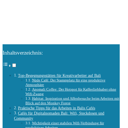
Inhaltsverzeichnis:
Top-Begegnungsstätten für Kreativarbeiter auf Bali
Nüde Café: Der Stammplatz für eine produktive
Atmosphäre
Anomali Coffee: Der Hotspot für Kaffeeliebhaber ohne
Wifi-Zwang
Habitat: Inspiration und Affenbesuche beim Arbeiten mit
Blick auf den Monkey Forest
Praktische Tipps für das Arbeiten in Balis Cafés
Cafés für Digitalnomaden Bali: Wifi, Steckdosen und
Community
Wichtigkeit einer stabilen Wifi-Verbindung für
produktives Arbeiten