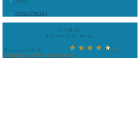
Kuta
Nusa Penida
© Bali.info
Impressum
|
Datenschutz
eEducation Net e.K.
222
Bewertungen auf ProvenExpert.com