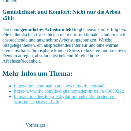
können.
Gemütlichkeit und Komfort: Nicht nur die Arbeit
zählt
Doch ein
gemütliches Arbeitsumfeld
trägt ebenso zum Erfolg bei.
Die balinesischen Cafés bieten nicht nur funktionale, sondern auch
ansprechende und angenehme Arbeitsumgebungen. Weiche
Sitzgelegenheiten, ein ansprechendes Interieur und eine warme
Gemeinschaftsathmosphäre können Stress reduzieren und kreatives
Denken anregen, absolut entscheidend für eine hohe
Arbeitszufriedenheit.
Mehr Infos um Thema:
https://digitalenomadin.at/cafes-zum-arbeiten-bali/
https://www.dw.com/de/digitalnomaden-in-bali/a-63650222
https://nomadenstory.de/digital-nomaden/die-besten-co-
workings-spaces-in-bali/
Vorheriger