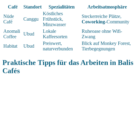
Café
Standort
Spezialitäten
Arbeitsatmosphäre
Köstliches
Nüde
Steckerreiche Plätze,
Canggu
Frühstück,
Café
Coworking
-Community
Minzwasser
Anomali
Lokale
Ruheoase ohne Wifi-
Ubud
Coffee
Kaffeesorten
Zwang
Preiswert,
Blick auf Monkey Forest,
Habitat
Ubud
naturverbunden
Tierbegegnungen
Praktische Tipps für das Arbeiten in Balis
Cafés