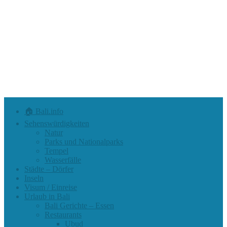
🏠 Bali.info
Sehenswürdigkeiten
Natur
Parks und Nationalparks
Tempel
Wasserfälle
Städte – Dörfer
Inseln
Visum / Einreise
Urlaub in Bali
Bali Gerichte – Essen
Restaurants
Ubud