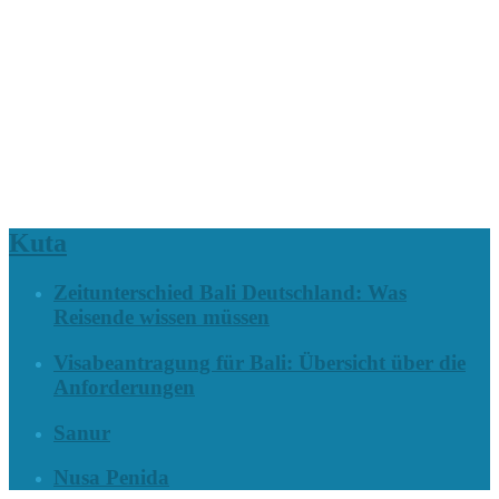
Kuta
Zeitunterschied Bali Deutschland: Was
Reisende wissen müssen
Visabeantragung für Bali: Übersicht über die
Anforderungen
Sanur
Nusa Penida