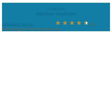
© Bali.info
Impressum
|
Datenschutz
eEducation Net e.K.
222
Bewertungen auf ProvenExpert.com