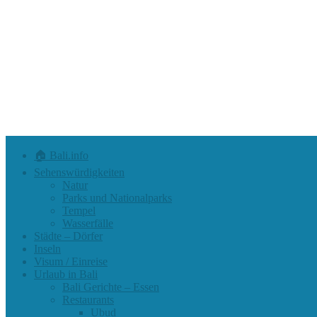
🏠 Bali.info
Sehenswürdigkeiten
Natur
Parks und Nationalparks
Tempel
Wasserfälle
Städte – Dörfer
Inseln
Visum / Einreise
Urlaub in Bali
Bali Gerichte – Essen
Restaurants
Ubud