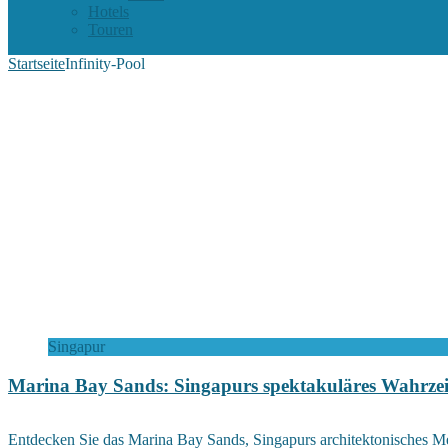
Hotels
Touren
Startseite
Infinity-Pool
Singapur
Marina Bay Sands: Singapurs spektakuläres Wahrze
Entdecken Sie das Marina Bay Sands, Singapurs architektonisches M