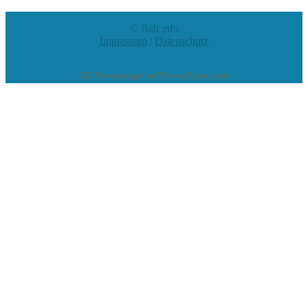
© Bali.info
Impressum
|
Datenschutz
222
Bewertungen auf ProvenExpert.com
eEducation Net e.K.