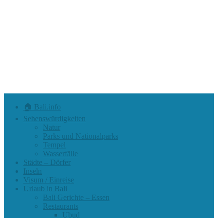
🏠 Bali.info
Sehenswürdigkeiten
Natur
Parks und Nationalparks
Tempel
Wasserfälle
Städte – Dörfer
Inseln
Visum / Einreise
Urlaub in Bali
Bali Gerichte – Essen
Restaurants
Ubud