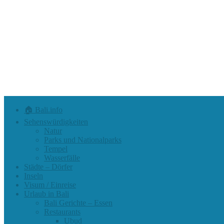
🏠 Bali.info
Sehenswürdigkeiten
Natur
Parks und Nationalparks
Tempel
Wasserfälle
Städte – Dörfer
Inseln
Visum / Einreise
Urlaub in Bali
Bali Gerichte – Essen
Restaurants
Ubud