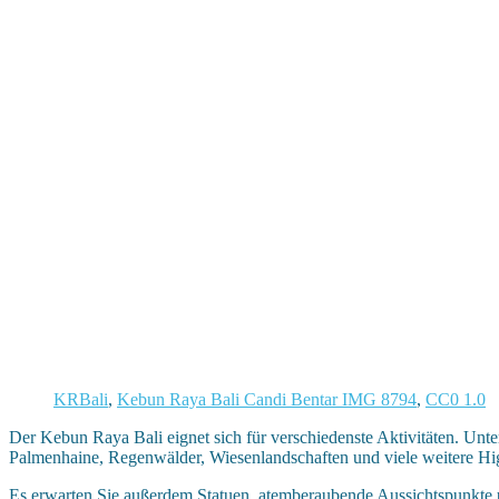
KRBali
,
Kebun Raya Bali Candi Bentar IMG 8794
,
CC0 1.0
Der Kebun Raya Bali eignet sich für verschiedenste Aktivitäten. Unt
Palmenhaine, Regenwälder, Wiesenlandschaften und viele weitere Hig
Es erwarten Sie außerdem Statuen, atemberaubende Aussichtspunkte un