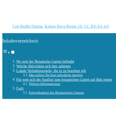
Cep Budhi Darma
,
Kebun Raya Bogor 19
,
CC BY-SA 4.0
Inhaltsverzeichnis:
Wo sich der Botanische Garten befindet
Welche Aktivitäten sich hier anbieten
Lokale Verhaltensregeln, die es zu beachten gilt
Das sollten Sie hier unbedingt machen
Für wen sich der Ausflug zum botanischen Garten auf Bali eignet
Weitere Informationen
Fazit
Erreichbarkeit des Botanischen Gartens