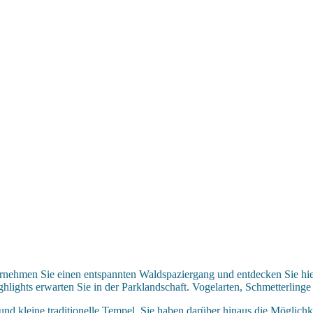
ernehmen Sie einen entspannten Waldspaziergang und entdecken Sie hier
hlights erwarten Sie in der Parklandschaft. Vogelarten, Schmetterli
d kleine traditionelle Tempel. Sie haben darüber hinaus die Möglichk