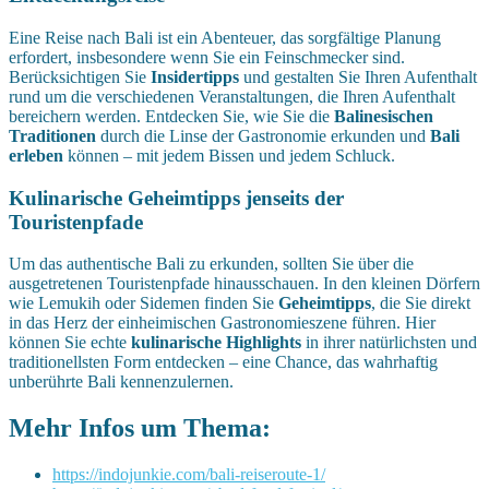
Eine Reise nach Bali ist ein Abenteuer, das sorgfältige Planung
erfordert, insbesondere wenn Sie ein Feinschmecker sind.
Berücksichtigen Sie
Insidertipps
und gestalten Sie Ihren Aufenthalt
rund um die verschiedenen Veranstaltungen, die Ihren Aufenthalt
bereichern werden. Entdecken Sie, wie Sie die
Balinesischen
Traditionen
durch die Linse der Gastronomie erkunden und
Bali
erleben
können – mit jedem Bissen und jedem Schluck.
Kulinarische Geheimtipps jenseits der
Touristenpfade
Um das authentische Bali zu erkunden, sollten Sie über die
ausgetretenen Touristenpfade hinausschauen. In den kleinen Dörfern
wie Lemukih oder Sidemen finden Sie
Geheimtipps
, die Sie direkt
in das Herz der einheimischen Gastronomieszene führen. Hier
können Sie echte
kulinarische Highlights
in ihrer natürlichsten und
traditionellsten Form entdecken – eine Chance, das wahrhaftig
unberührte Bali kennenzulernen.
Mehr Infos um Thema:
https://indojunkie.com/bali-reiseroute-1/