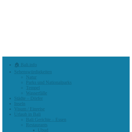
🏠 Bali.info
Sehenswürdigkeiten
Natur
Parks und Nationalparks
Tempel
Wasserfälle
Städte – Dörfer
Inseln
Visum / Einreise
Urlaub in Bali
Bali Gerichte – Essen
Restaurants
Ubud