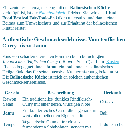
Ein zentrales Thema, das eng mit der
Balinesischen Küche
verknüpft ist, ist die
Nachhaltigkeit
. Erleben Sie, wie das
Ubud
Food Festival
Fair-Trade-Praktiken unterstützt und damit einen
Beitrag zum Umweltschutz und zur Erhaltung der balinesischen
Kultur leistet.
Authentische Geschmackserlebnisse: Vom teuflischen
Curry bis zu Jamu
Fans von scharfen Gerichten kommen beim berüchtigten
Javanischen Teuflischen Curry
(„Rawon Setan“) auf ihre
Kosten
.
Ebenso begegnet Ihnen
Jamu
, ein traditionelles balinesisches
Heilgetränk, das für seine intensive Kräutermischung bekannt ist.
Die
Balinesische Küche
ist reich an solchen authentischen
Geschmackserlebnissen.
Gericht
Beschreibung
Herkunft
Rawon
Ein traditionelles, dunkles Rindfleisch-
Ost-Java
Setan
Curry mit einer tiefen, würzigen Note
Ein kräuterreiches Gesundheitsgetränk mit
Jamu
Bali
wertvollen heilenden Eigenschaften
Vegetarische Gaumenfreude aus
Tempeh
Indonesischer
fermentierten Sojabohnen, gepaart mit