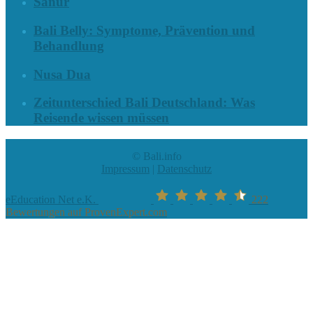
Sanur
Bali Belly: Symptome, Prävention und
Behandlung
Nusa Dua
Zeitunterschied Bali Deutschland: Was
Reisende wissen müssen
© Bali.info
Impressum
|
Datenschutz
eEducation Net e.K.
222
Bewertungen auf ProvenExpert.com