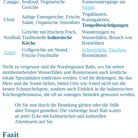
Canggu
Seafood, Vegetarische
Sonnenuntergänge am
Gerichte
Strand
Yogaklassen,
Saftige Entengerichte, Frische
Ubud
Kunstgalerien,
Salate, Organische Smoothies
Tempelbesichtigungen
Gerichte mit frischem Fisch,
Wanderungen zu
Nordbali
Traditionelle
balinesische
Wasserfällen, Besuch von
Küche
Reisfeldern
Grillgerichte am Strand,
Schnorcheln
,
Tauchen
,
Amed
Frische Fruchtsäfte
Bootsfahrten
Nicht zu vergessen sind die Nordregionen Balis, wo Sie neben
atemberaubenden Wasserfällen und Reisterrassen auch köstliche
lokale Spezialitäten entdecken werden. Und für diejenigen, die das
Meer und die Sonne lieben, bieten Orte wie Amed nicht nur die
besten Schnorchelspots, sondern auch Einblick in die balinesischen
Küchengeheimnisse, die oft an sonnigen Stränden genossen werden.
Ob Sie nun durch die Brandung gleiten oder die Stille
alter Tempel genießen: Die vielseitige Insel Bali wartet
an jeder Ecke mit kulinarischen und kulturellen
Abenteuern auf Sie.
Fazit