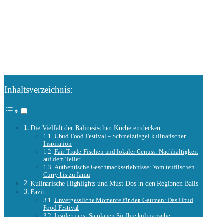
Inhaltsverzeichnis:
Die Vielfalt der Balinesischen Küche entdecken
Ubud Food Festival – Schmelztiegel kulinarischer
Inspiration
Fair-Trade-Fischen und lokaler Genuss: Nachhaltigkeit
auf dem Teller
Authentische Geschmackserlebnisse: Vom teuflischen
Curry bis zu Jamu
Kulinarische Highlights und Must-Dos in den Regionen Balis
Fazit
Unvergessliche Momente für den Gaumen: Das Ubud
Food Festival
Insidertipps: So planen Sie Ihre kulinarische