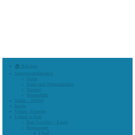
🏠 Bali.info
Sehenswürdigkeiten
Natur
Parks und Nationalparks
Tempel
Wasserfälle
Städte – Dörfer
Inseln
Visum / Einreise
Urlaub in Bali
Bali Gerichte – Essen
Restaurants
Ubud