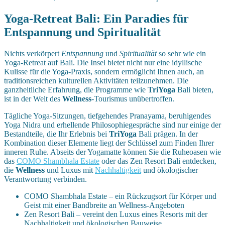
Yoga-Retreat Bali: Ein Paradies für
Entspannung und Spiritualität
Nichts verkörpert
Entspannung
und
Spiritualität
so sehr wie ein
Yoga-Retreat auf Bali. Die Insel bietet nicht nur eine idyllische
Kulisse für die Yoga-Praxis, sondern ermöglicht Ihnen auch, an
traditionsreichen kulturellen Aktivitäten teilzunehmen. Die
ganzheitliche Erfahrung, die Programme wie
TriYoga
Bali bieten,
ist in der Welt des
Wellness
-Tourismus unübertroffen.
Tägliche Yoga-Sitzungen, tiefgehendes Pranayama, beruhigendes
Yoga Nidra und erhellende Philosophiegespräche sind nur einige der
Bestandteile, die Ihr Erlebnis bei
TriYoga
Bali prägen. In der
Kombination dieser Elemente liegt der Schlüssel zum Finden Ihrer
inneren Ruhe. Abseits der Yogamatte können Sie die Ruheoasen wie
das
COMO Shambhala Estate
oder das Zen Resort Bali entdecken,
die
Wellness
und Luxus mit
Nachhaltigkeit
und ökologischer
Verantwortung verbinden.
COMO Shambhala Estate – ein Rückzugsort für Körper und
Geist mit einer Bandbreite an Wellness-Angeboten
Zen Resort Bali – vereint den Luxus eines Resorts mit der
Nachhaltigkeit und ökologischen Bauweise