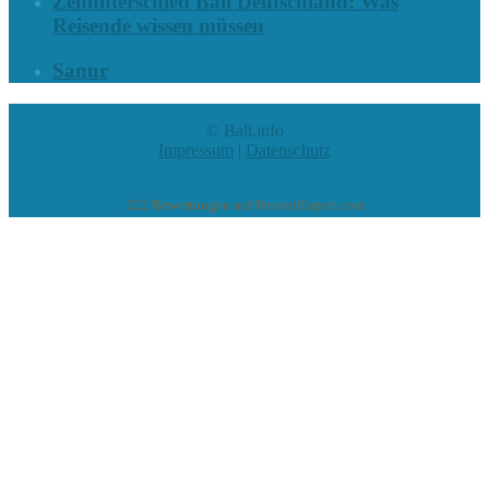
Zeitunterschied Bali Deutschland: Was
Reisende wissen müssen
Sanur
© Bali.info
Impressum
|
Datenschutz
222
Bewertungen auf ProvenExpert.com
eEducation Net e.K.