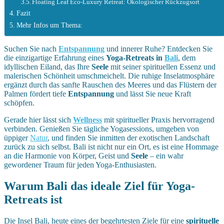
Floating Leaf Eco-Luxury Retreat: Ökologischer Rückzugsort
Fazit
Mehr Infos um Thema:
Suchen Sie nach
Entspannung
und innerer Ruhe? Entdecken Sie
die einzigartige Erfahrung eines
Yoga-Retreats in
Bali
, dem
idyllischen Eiland, das Ihre
Seele
mit seiner spirituellen Essenz und
malerischen Schönheit umschmeichelt. Die ruhige Inselatmosphäre
ergänzt durch das sanfte Rauschen des Meeres und das Flüstern der
Palmen fördert tiefe
Entspannung
und lässt Sie neue Kraft
schöpfen.
Gerade hier lässt sich
Wellness
mit spiritueller Praxis hervorragend
verbinden. Genießen Sie tägliche Yogasessions, umgeben von
üppiger
Natur
, und finden Sie inmitten der exotischen Landschaft
zurück zu sich selbst. Bali ist nicht nur ein Ort, es ist eine Hommage
an die Harmonie von Körper, Geist und
Seele
– ein wahr
gewordener Traum für jeden Yoga-Enthusiasten.
Warum Bali das ideale Ziel für Yoga-
Retreats ist
Die Insel Bali, heute eines der begehrtesten Ziele für eine
spirituelle