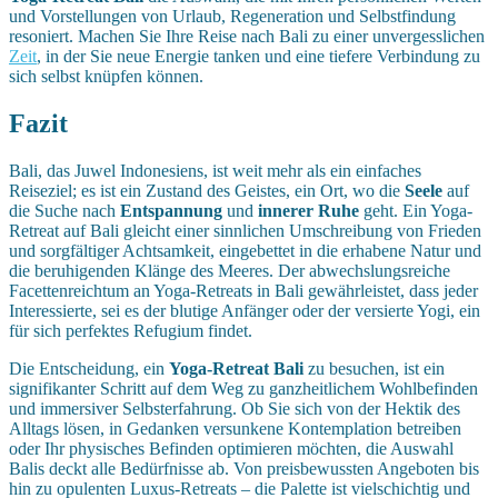
und Vorstellungen von Urlaub, Regeneration und Selbstfindung
resoniert. Machen Sie Ihre Reise nach Bali zu einer unvergesslichen
Zeit
, in der Sie neue Energie tanken und eine tiefere Verbindung zu
sich selbst knüpfen können.
Fazit
Bali, das Juwel Indonesiens, ist weit mehr als ein einfaches
Reiseziel; es ist ein Zustand des Geistes, ein Ort, wo die
Seele
auf
die Suche nach
Entspannung
und
innerer Ruhe
geht. Ein Yoga-
Retreat auf Bali gleicht einer sinnlichen Umschreibung von Frieden
und sorgfältiger Achtsamkeit, eingebettet in die erhabene Natur und
die beruhigenden Klänge des Meeres. Der abwechslungsreiche
Facettenreichtum an Yoga-Retreats in Bali gewährleistet, dass jeder
Interessierte, sei es der blutige Anfänger oder der versierte Yogi, ein
für sich perfektes Refugium findet.
Die Entscheidung, ein
Yoga-Retreat Bali
zu besuchen, ist ein
signifikanter Schritt auf dem Weg zu ganzheitlichem Wohlbefinden
und immersiver Selbsterfahrung. Ob Sie sich von der Hektik des
Alltags lösen, in Gedanken versunkene Kontemplation betreiben
oder Ihr physisches Befinden optimieren möchten, die Auswahl
Balis deckt alle Bedürfnisse ab. Von preisbewussten Angeboten bis
hin zu opulenten Luxus-Retreats – die Palette ist vielschichtig und