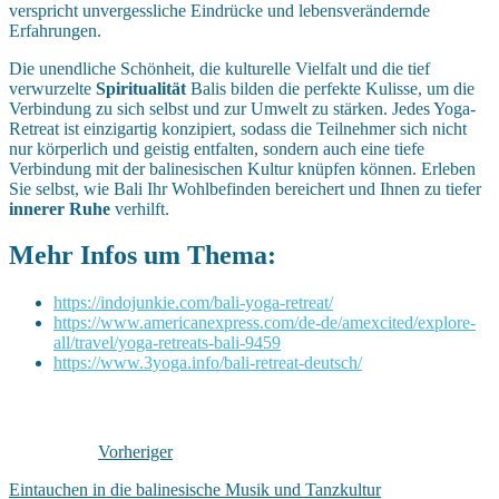
verspricht unvergessliche Eindrücke und lebensverändernde
Erfahrungen.
Die unendliche Schönheit, die kulturelle Vielfalt und die tief
verwurzelte
Spiritualität
Balis bilden die perfekte Kulisse, um die
Verbindung zu sich selbst und zur Umwelt zu stärken. Jedes Yoga-
Retreat ist einzigartig konzipiert, sodass die Teilnehmer sich nicht
nur körperlich und geistig entfalten, sondern auch eine tiefe
Verbindung mit der balinesischen Kultur knüpfen können. Erleben
Sie selbst, wie Bali Ihr Wohlbefinden bereichert und Ihnen zu tiefer
innerer Ruhe
verhilft.
Mehr Infos um Thema:
https://indojunkie.com/bali-yoga-retreat/
https://www.americanexpress.com/de-de/amexcited/explore-
all/travel/yoga-retreats-bali-9459
https://www.3yoga.info/bali-retreat-deutsch/
Vorheriger
Eintauchen in die balinesische Musik und Tanzkultur