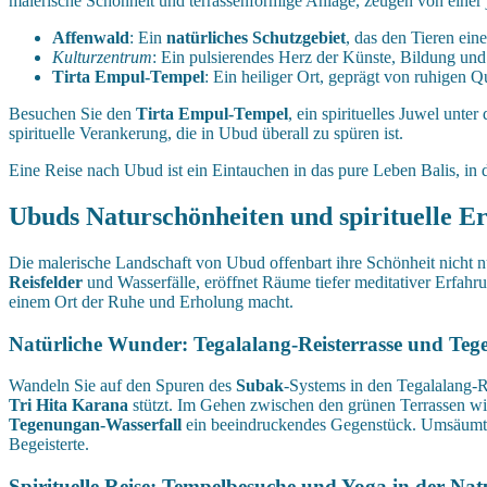
malerische Schönheit und terrassenförmige Anlage, zeugen von ein
Affenwald
: Ein
natürliches Schutzgebiet
, das den Tieren ei
Kulturzentrum
: Ein pulsierendes Herz der Künste, Bildung und
Tirta Empul-Tempel
: Ein heiliger Ort, geprägt von ruhigen Q
Besuchen Sie den
Tirta Empul-Tempel
, ein spirituelles Juwel unter
spirituelle Verankerung, die in Ubud überall zu spüren ist.
Eine Reise nach Ubud ist ein Eintauchen in das pure Leben Balis, in 
Ubuds Naturschönheiten und spirituelle Er
Die malerische Landschaft von Ubud offenbart ihre Schönheit nicht n
Reisfelder
und Wasserfälle, eröffnet Räume tiefer meditativer Erfah
einem Ort der Ruhe und Erholung macht.
Natürliche Wunder: Tegalalang-Reisterrasse und Teg
Wandeln Sie auf den Spuren des
Subak
-Systems in den Tegalalang-
Tri Hita Karana
stützt. Im Gehen zwischen den grünen Terrassen wird
Tegenungan-Wasserfall
ein beeindruckendes Gegenstück. Umsäumt vo
Begeisterte.
Spirituelle Reise: Tempelbesuche und Yoga in der Nat