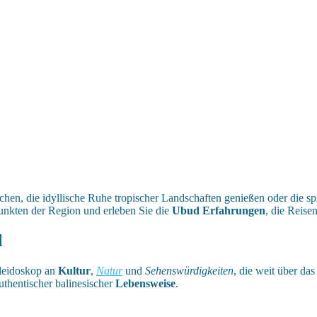
chen, die idyllische Ruhe tropischer Landschaften genießen oder die sp
punkten der Region und erleben Sie die
Ubud Erfahrungen
, die Reisen
d
aleidoskop an
Kultur
,
Natur
und
Sehenswürdigkeiten
, die weit über da
uthentischer balinesischer
Lebensweise
.