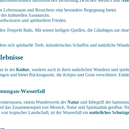
er jahrhundertealten harmonischen Beziehung zwischen Mensch und
Nat
nen Lebensraum und Besuchern eine besondere Begegnung bietet.
 des kulturellen Austauschs.
uellwässern und spirituellem Frieden.
 den
Tempeln
Balis. Mit seinen heiligen Quellen, die Gläubigen zur ritu
dem sich spirituelle Tiefe, künstlerisches Schaffen und natürliche Wun
lebnisse
ur in der
Kultur
, sondern auch in ihren natürlichen Wundern und spirit
rungen und bietet Rückzugsorte, die Körper und Geist verwöhnen. Ent
enungan-Wasserfall
Reisterrassen, einem Wunderwerk der
Natur
und Inbegriff der harmoni
 das Zusammenspiel von Mensch, Natur und Spiritualität greifbar. Nicht 
n tropischer Landschaft, ist der Wasserfall ein
natürliches Schutzge
ur