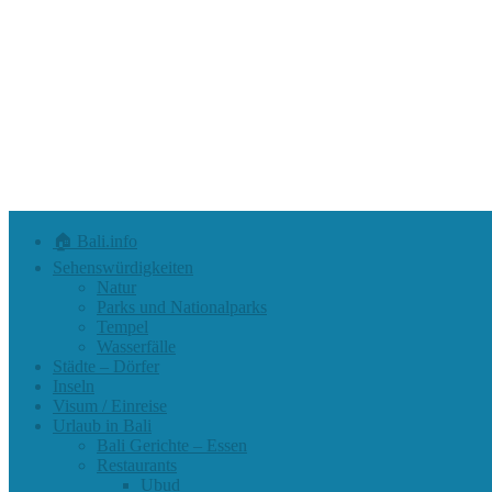
🏠 Bali.info
Sehenswürdigkeiten
Natur
Parks und Nationalparks
Tempel
Wasserfälle
Städte – Dörfer
Inseln
Visum / Einreise
Urlaub in Bali
Bali Gerichte – Essen
Restaurants
Ubud