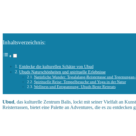
Inhaltsverzeichnis:
Entdecke die kulturellen Schätze von Ubud
Ubuds Naturschönheiten und spirituelle Erlebnisse
Natürliche Wunder: Tegalalang-Reisterrasse und Tegenungan-
Spirituelle Reise: Tempelbesuche und Yoga in der Natur
Wellness und Entspannung: Ubuds Beste Retreats
Ubud
, das kulturelle Zentrum Balis, lockt mit seiner Vielfalt an Ku
Reisterrassen, bietet eine Palette an Adventures, die es zu entdecken gi